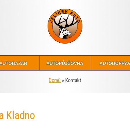
autobazar
autopůjčovna
autodopra
Domů
»
Kontakt
a Kladno