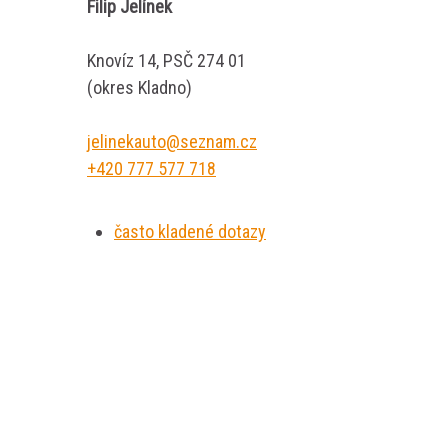
Filip Jelínek
Knovíz 14, PSČ 274 01
(okres Kladno)
jelinekauto@seznam.cz
+420 777 577 718
často kladené dotazy