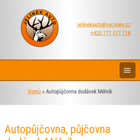
jelinekauto@seznam.cz
+420 777 577 718
Rozba
navi
Domů
»
Autopůjčovna dodávek Mělník
Autopůjčovna, půjčovna