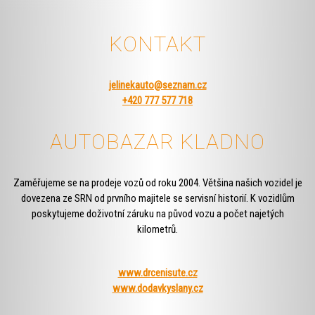
KONTAKT
jelinekauto@seznam.cz
+420 777 577 718
AUTOBAZAR KLADNO
Zaměřujeme se na prodeje vozů od roku 2004. Většina našich vozidel je
dovezena ze SRN od prvního majitele se servisní historií. K vozidlům
poskytujeme doživotní záruku na původ vozu a počet najetých
kilometrů.
www.drcenisute.cz
www.dodavkyslany.cz