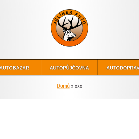
autobazar
autopůjčovna
autodopra
Domů
»
xxx