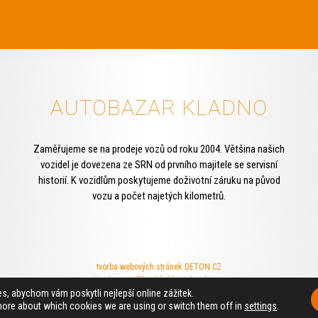
AUTOBAZAR KLADNO
Zaměřujeme se na prodeje vozů od roku 2004. Většina našich
vozidel je dovezena ze SRN od prvního majitele se servisní
historií. K vozidlům poskytujeme doživotní záruku na původ
vozu a počet najetých kilometrů.
tvorba webových stránek
DETON.CZ
Vyrobeno s
od
Šablona Graphene
.
, abychom vám poskytli nejlepší online zážitek.
more about which cookies we are using or switch them off in
settings
.