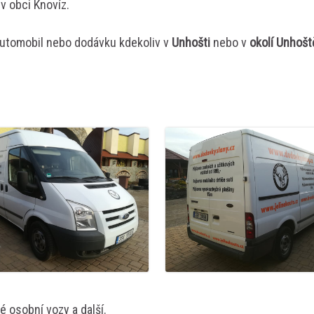
v obci Knovíz.
automobil nebo dodávku kdekoliv v
Unhošti
nebo v
okolí Unhošt
é osobní vozy a další.