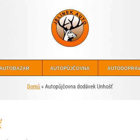
autobazar
autopůjčovna
autodopra
Domů
»
Autopůjčovna dodávek Unhošť
ť