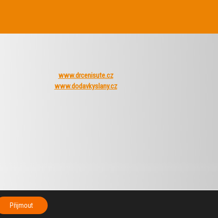
www.drcenisute.cz
www.dodavkyslany.cz
Přijmout