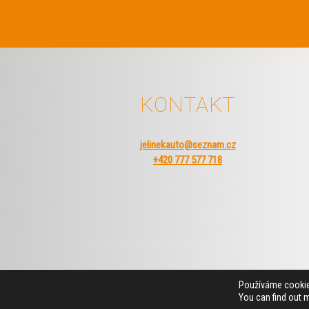
KONTAKT
jelinekauto@seznam.cz
+420 777 577 718
Používáme cookies
You can find out 