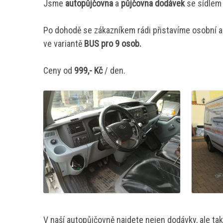
Jsme
autopůjčovna
a
půjčovna dodávek
se sídlem 
Po dohodě se zákazníkem rádi přistavíme osobní 
ve variantě
BUS pro 9 osob.
Ceny od
999,- Kč
/ den.
V naší autopůjčovně najdete nejen dodávky, ale tak