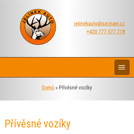
jelinekauto@seznam.cz
+420 777 577 718
Rozba
navi
Domů
»
Přívěsné vozíky
Přívěsné vozíky