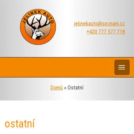
jelinekauto@seznam.cz
+420 777 577 718
Rozba
navi
Domů
»
Ostatní
ostatní