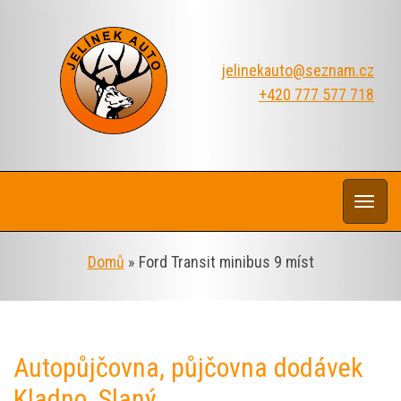
jelinekauto@seznam.cz
+420 777 577 718
Rozba
navi
Domů
»
Ford Transit minibus 9 míst
Autopůjčovna, půjčovna dodávek
Kladno, Slaný