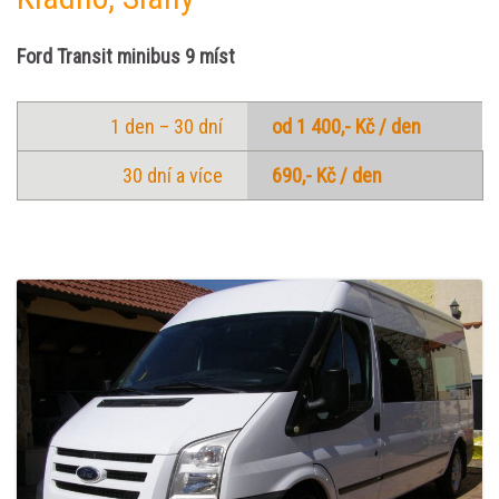
Ford Transit minibus 9 míst
1 den – 30 dní
od 1 400,- Kč / den
30 dní a více
690,- Kč / den